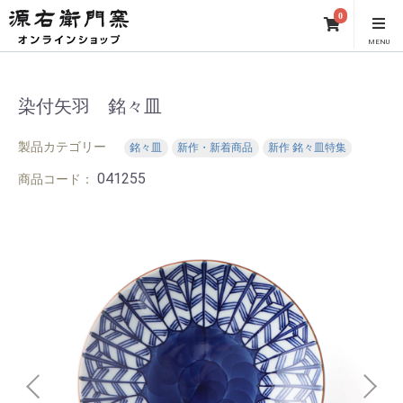
0
MENU
染付矢羽 銘々皿
製品カテゴリー
銘々皿
新作・新着商品
新作 銘々皿特集
041255
商品コード：