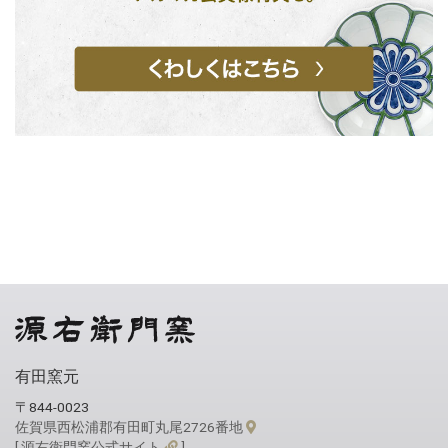
有田窯元
〒844-0023
佐賀県西松浦郡有田町丸尾2726番地
[ 源右衛門窯公式サイト
]