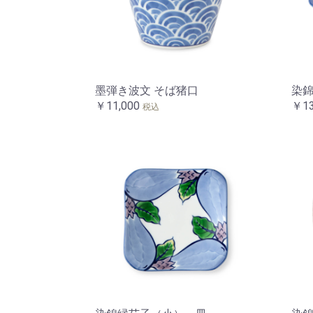
墨弾き波文 そば猪口
染
￥11,000
￥13
税込