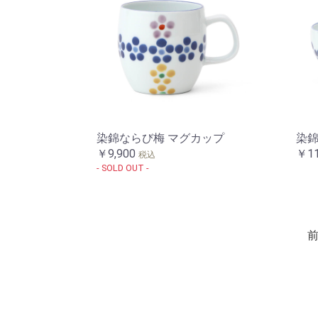
染錦ならび梅 マグカップ
染錦
￥9,900
￥11
税込
- SOLD OUT -