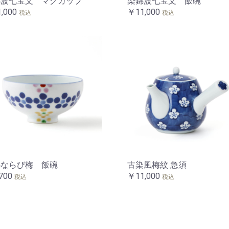
錦波七宝文 マグカップ
染錦波七宝文 飯碗
,000
￥11,000
税込
税込
お買い物を続ける
カートへ進む
錦ならび梅 飯碗
古染風梅紋 急須
700
￥11,000
税込
税込