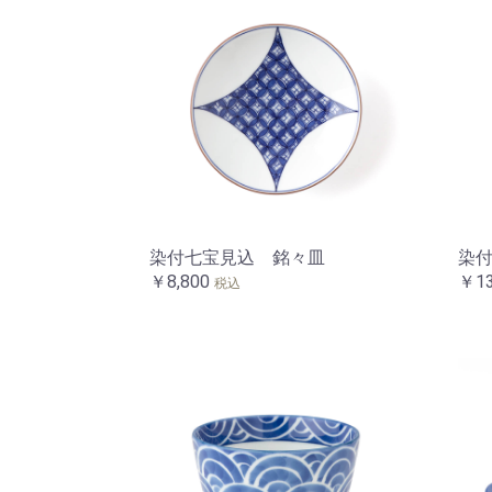
染付七宝見込 銘々皿
染
￥8,800
￥13
税込