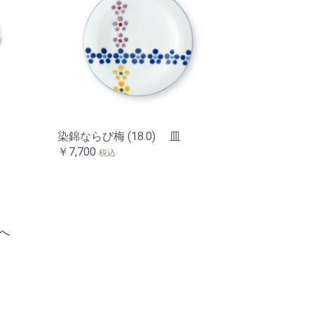
染錦ならび梅 (18.0) 皿
￥7,700
税込
へ