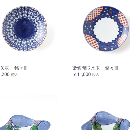
付矢羽 銘々皿
染錦間取水玉 銘々皿
,200
￥11,000
税込
税込