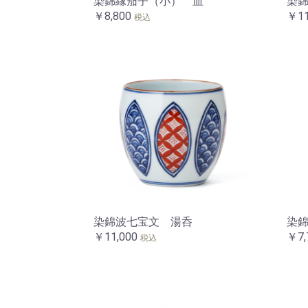
染錦縁茄子（小） 皿
染
￥8,800
￥11
税込
染錦波七宝文 湯呑
染
￥11,000
￥7,
税込