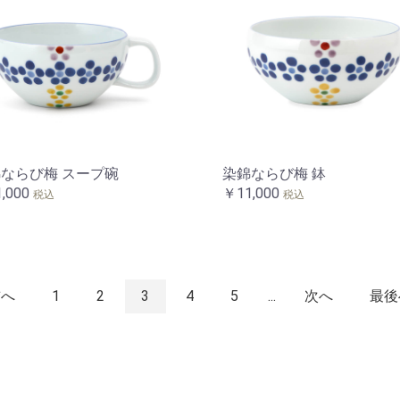
ならび梅 スープ碗
染錦ならび梅 鉢
,000
￥11,000
税込
税込
前へ
1
2
3
4
5
...
次へ
最後