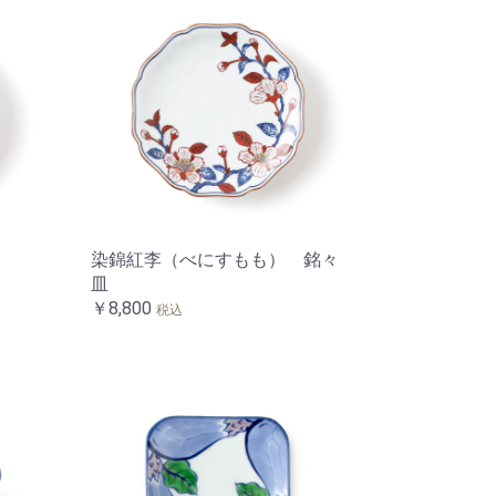
染錦紅李（べにすもも） 銘々
皿
￥8,800
税込