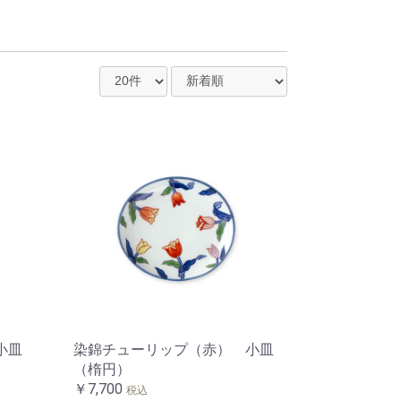
小皿
染錦チューリップ（赤） 小皿
（楕円）
￥7,700
税込