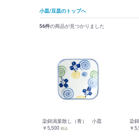
小皿/豆皿のトップへ
56件
の商品が見つかりました
染錦渦葉散し（青） 小皿
染
￥5,500
￥5,
税込