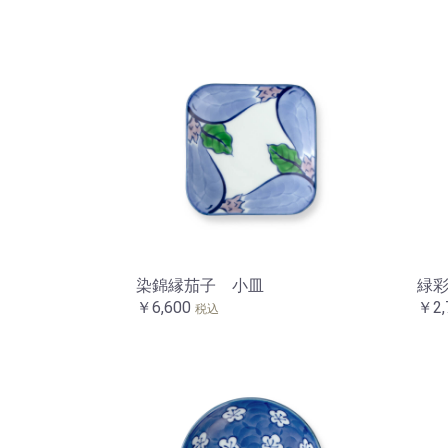
染錦縁茄子 小皿
緑
￥6,600
￥2,
税込