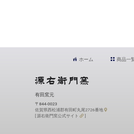
ホーム
商品一
有田窯元
〒844-0023
佐賀県西松浦郡有田町丸尾2726番地
[ 源右衛門窯公式サイト
]