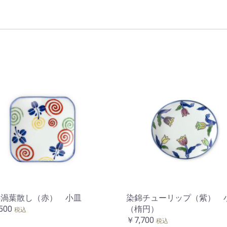
錦渦葉散し（赤） 小皿
染錦チューリップ（紫） 
500
（楕円）
税込
￥7,700
税込