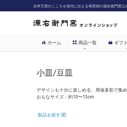
古伊万里のこころを現代に伝える有田焼の源右衛門窯公
ホーム
商品一覧
ギフ
小皿/豆皿
デザインも十分に楽しめる、用途多彩で集
おもなサイズ：約10〜13cm
製品を探す