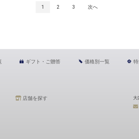
1
2
3
次へ
覧
ギフト・ご贈答
価格別一覧
特
店舗を探す
大