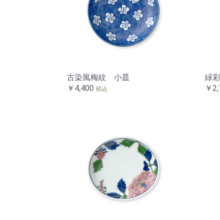
古染風梅紋 小皿
緑
￥4,400
￥2,
税込