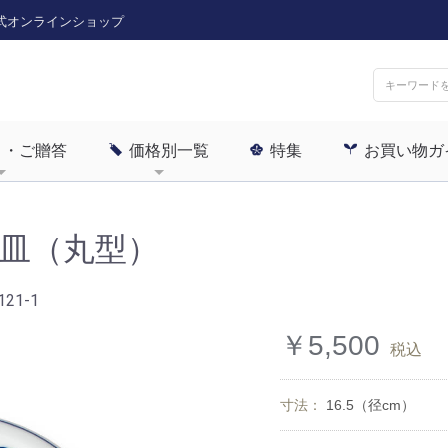
式オンラインショップ
ト・ご贈答
価格別一覧
特集
お買い物ガ
皿（丸型）
121-1
￥5,500
税込
寸法：