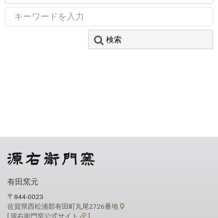
有田窯元
〒844-0023
佐賀県西松浦郡有田町丸尾2726番地
[ 源右衛門窯公式サイト
]