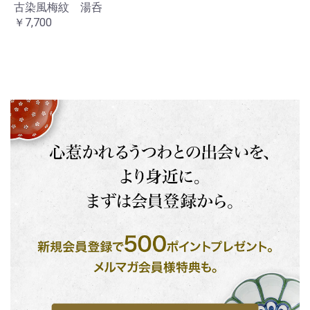
古染風梅紋 湯呑
￥7,700