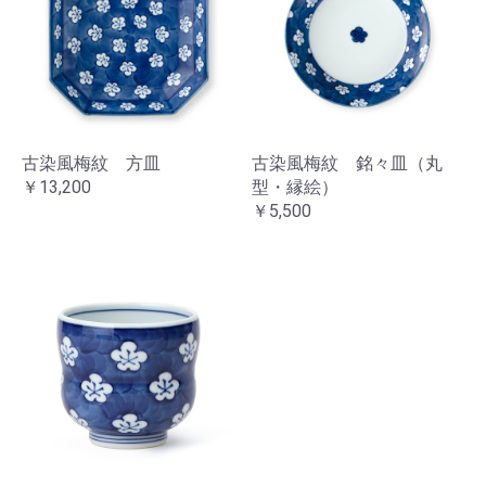
古染風梅紋 方皿
古染風梅紋 銘々皿（丸
￥13,200
型・縁絵）
￥5,500
お買い物を続ける
カートへ進む