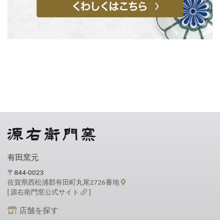
有田窯元
〒844-0023
佐賀県西松浦郡有田町丸尾2726番地
[ 源右衛門窯公式サイト
]
店舗を探す