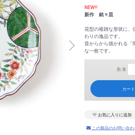
NEW!!
新作 銘々皿
花型の複雑な形状に、
わりの逸品です。
昔からから描かれる「
な一枚です。
数 量
カー
お気に入りに追加
この製品のお問い合わ