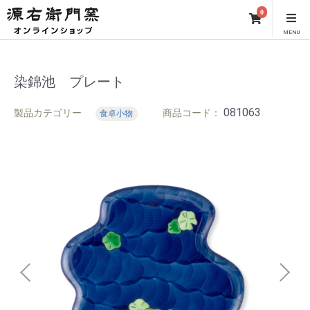
0
MENU
染錦池 プレート
081063
製品カテゴリー
商品コード：
食卓小物