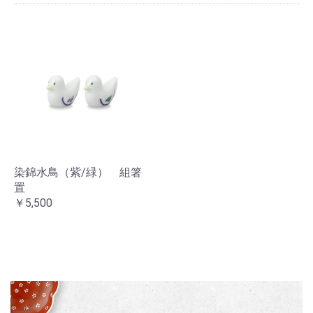
染錦水鳥（紫/緑） 組箸
お買い物を続ける
カートへ進む
置
￥5,500