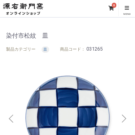
0
MENU
染付市松紋 皿
031265
製品カテゴリー
商品コード：
皿