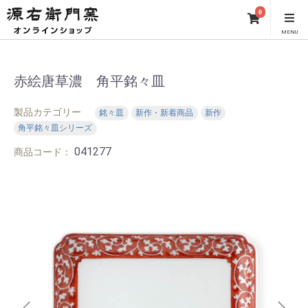
0
MENU
赤絵唐草濃 角平銘々皿
製品カテゴリー
銘々皿
新作・新着商品
新作
角平銘々皿シリーズ
041277
商品コード：