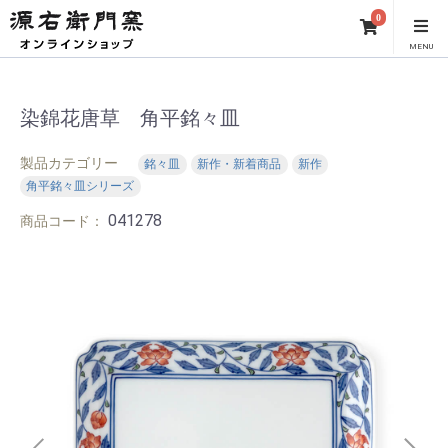
0
MENU
染錦花唐草 角平銘々皿
製品カテゴリー
銘々皿
新作・新着商品
新作
角平銘々皿シリーズ
041278
商品コード：