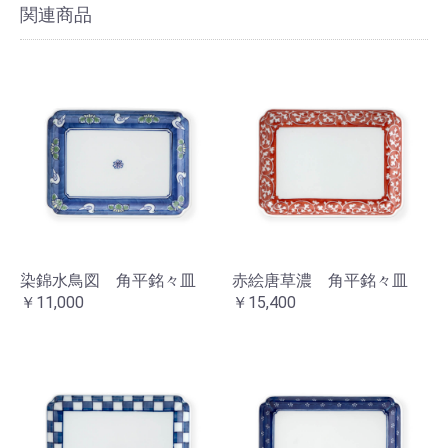
関連商品
染錦水鳥図 角平銘々皿
赤絵唐草濃 角平銘々皿
￥11,000
￥15,400
お買い物を続ける
カートへ進む