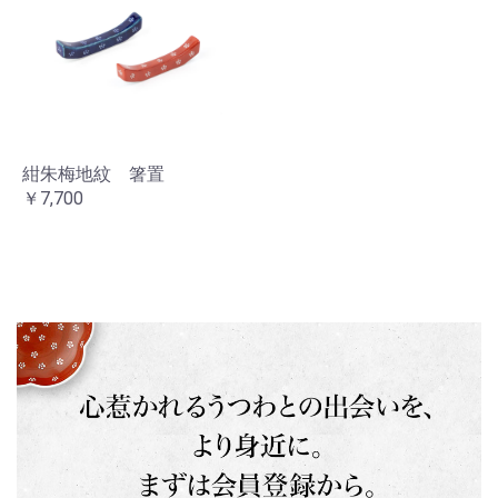
紺朱梅地紋 箸置
￥7,700