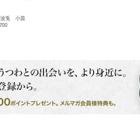
付波兎 小皿
700