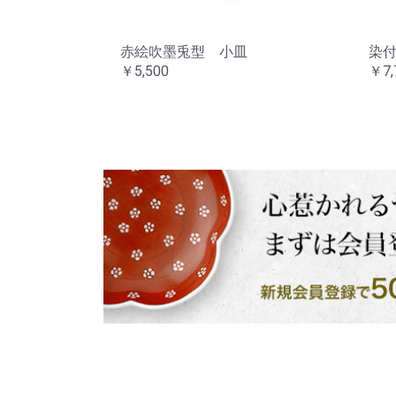
赤絵吹墨兎型 小皿
染
￥5,500
￥7,