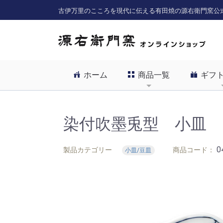
古伊万里のこころを現代に伝える有田焼の源右衛門窯公
ホーム
商品一覧
ギフ
染付吹墨兎型 小皿
0
製品カテゴリー
商品コード：
小皿/豆皿