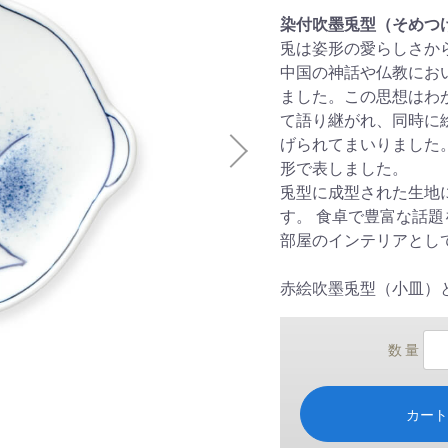
染付吹墨兎型（そめつ
兎は姿形の愛らしさか
中国の神話や仏教にお
ました。この思想はわ
て語り継がれ、同時に
げられてまいりました
形で表しました。
兎型に成型された生地
す。 食卓で豊富な話
部屋のインテリアとし
赤絵吹墨兎型（小皿）
数 量
カー