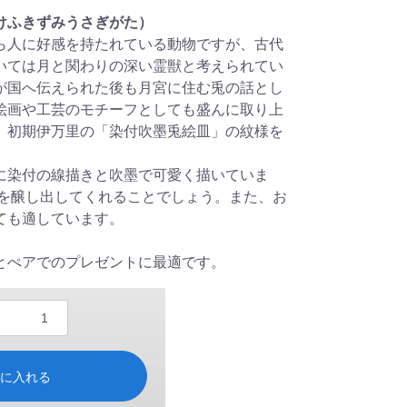
けふきずみうさぎがた）
ら人に好感を持たれている動物ですが、古代
いては月と関わりの深い霊獣と考えられてい
が国へ伝えられた後も月宮に住む兎の話とし
絵画や工芸のモチーフとしても盛んに取り上
。初期伊万里の「染付吹墨兎絵皿」の紋様を
に染付の線描きと吹墨で可愛く描いていま
題を醸し出してくれることでしょう。また、お
ても適しています。
とぺアでのプレゼントに最適です。
トに入れる