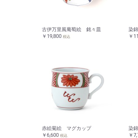
古伊万里風葡萄絵 銘々皿
染
￥19,800
￥11
税込
赤絵菊絵 マグカップ
染
￥6,600
￥7,
税込