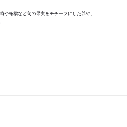
萄や柘榴など旬の果実をモチーフにした器や、
、