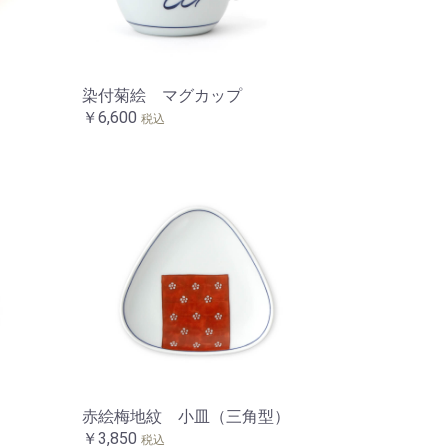
染付菊絵 マグカップ
￥6,600
税込
）
赤絵梅地紋 小皿（三角型）
￥3,850
税込