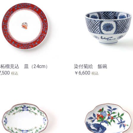
柘榴見込 皿（24cm）
染付菊絵 飯碗
,500
￥6,600
税込
税込
お買い物を続ける
カートへ進む