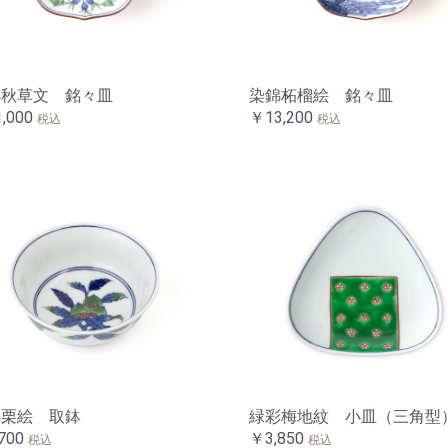
錦秋草文 銘々皿
染錦柘榴絵 銘々皿
,000
￥13,200
税込
税込
錦栗絵 取鉢
緑彩梅地紋 小皿（三角型
700
￥3,850
税込
税込